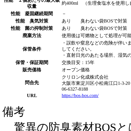
性能 １個あたりの最大吸
約400ml （生理食塩水を使用
収量
性能 凝固継続期間
－
性能 臭気対策
あり 臭わない袋BOSで対策
性能 菌の抑制対策
あり 臭わない袋BOSで対策
廃棄方法
使用後は可燃物として処理が可
・誤飲や窒息などの危険が伴い
保管条件
してください。
・直射日光のあたる場所、湿気
保管・保証期間
交換目安：15年
販売価格
オープン価格
クリロン化成株式会社
問合先
大阪市東淀川区小松南江口1-3-20
06-6327-8188
URL
https://bos-bos.com/
備考
驚異の防臭素材BOS