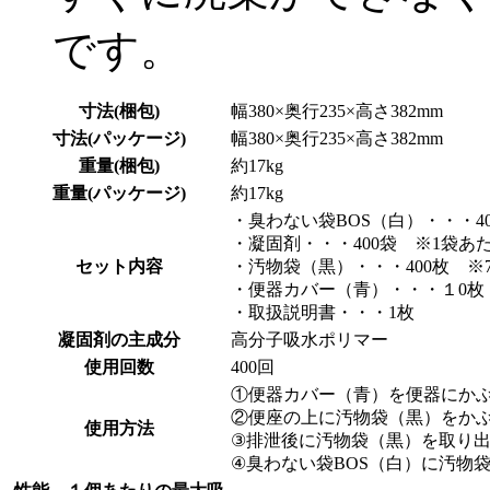
です。
寸法(梱包)
幅380×奥行235×高さ382mm
寸法(パッケージ)
幅380×奥行235×高さ382mm
重量(梱包)
約17kg
重量(パッケージ)
約17kg
・臭わない袋BOS（白）・・・400
・凝固剤・・・400袋 ※1袋あた
セット内容
・汚物袋（黒）・・・400枚 ※70c
・便器カバー（青）・・・１0枚 ※
・取扱説明書・・・1枚
凝固剤の主成分
高分子吸水ポリマー
使用回数
400回
①便器カバー（青）を便器にか
②便座の上に汚物袋（黒）をか
使用方法
③排泄後に汚物袋（黒）を取り
④臭わない袋BOS（白）に汚物