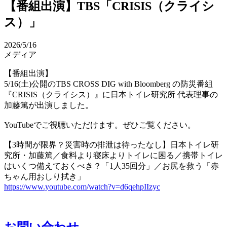
【番組出演】TBS「CRISIS（クライシ
ス）」
2026/5/16
メディア
【番組出演】
5/16(土)公開のTBS CROSS DIG with Bloomberg の防災番組
『CRISIS（クライシス）』に日本トイレ研究所 代表理事の
加藤篤が出演しました。
YouTubeでご視聴いただけます。ぜひご覧ください。
【3時間が限界？災害時の排泄は待ったなし】日本トイレ研
究所・加藤篤／食料より寝床よりトイレに困る／携帯トイレ
はいくつ備えておくべき？「1人35回分」／お尻を救う「赤
ちゃん用おしり拭き」
https://www.youtube.com/watch?v=d6qehpIIzyc
お問い合わせ