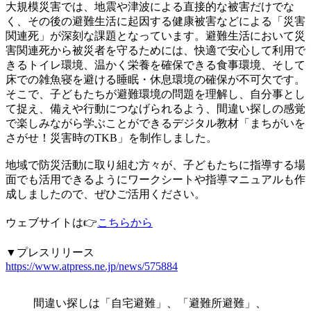
大規模災害では、地震や津波による直接的な被害だけでな
く、その後の避難生活に起因する健康被害などによる「災害
関連死」が深刻な課題となっています。避難生活において災
害関連死から被災者を守るためには、快適で安心して利用で
きるトイレ環境、温かく栄養を確保できる食事環境、そして
床での雑魚寝を避ける睡眠・休息環境の確保が不可欠です。
そこで、子どもたちが避難環境の問題を理解し、自分事とし
て捉え、備えや行動につなげられるよう、間違い探しの感覚
で楽しみながら学ぶことができるデジタル教材「まちがいを
さがせ！災害時のTKB」を制作しました。
地域で防災活動に取り組む方々が、子どもたちに指導する場
面でも活用できるようにワークシートや指導マニュアルも作
成しましたので、ぜひご活用ください。
ウェブサイトは👉
こちらから
▼プレスリリース
https://www.atpress.ne.jp/news/575884
間違い探しは「自宅避難」、「避難所避難」、