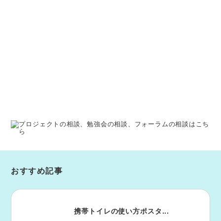
こちら
「魅力たっぷりに伝えたい！「うんちチェック（小学生の排
便記録）と排泄教育」
https://www.toilet.or.jp/pickup/toiletweek/
おすすめ記事
携帯トイレの使い方ポスタ...